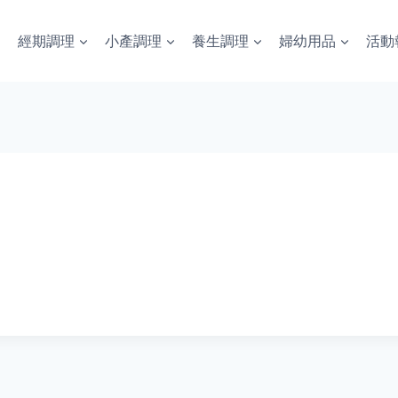
經期調理
小產調理
養生調理
婦幼用品
活動