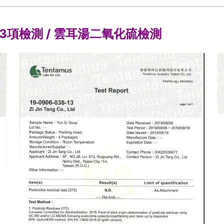
3項檢測 / 雲耳湯二氧化硫檢測