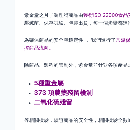
紫金堂之月子調理餐商品由
獲得ISO 22000
壓滅菌、保存試驗、包裝出貨，每一個步驟都進
為確保商品的安全與穩定性 ， 我們進行了
常溫
控商品流向。
除商品、製程的管制外，紫金堂並針對各項產品
5種重金屬
373 項農藥殘留檢測
二氧化硫殘留
等相關檢驗，驗證商品的安全性，相關檢驗全數