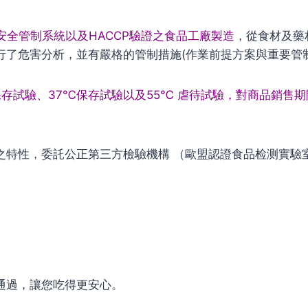
食品安全管制系統以及HACCP驗證之食品工廠製造
，從食材及藥
行了危害分析，並有嚴格的管制措施(作業前提方案與重要管
保存試驗、37℃保存試驗以及55℃ 虐待試驗，對商品銷售
之特性，委託公正第三方檢驗機構 （歐盟認證食品检测實驗
通過，讓您吃得更安心。