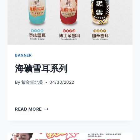
BANNER
海礦雪耳系列
By
紫金堂北美
04/30/2022
海
READ MORE
礦
雪
耳
系