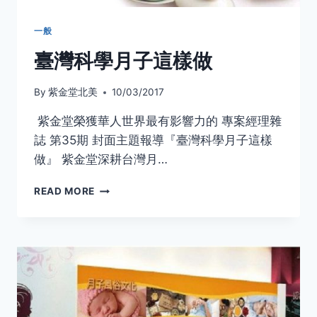
期
封
一般
面
臺灣科學月子這樣做
故
事
專
By
紫金堂北美
10/03/2017
訪
報
紫金堂榮獲華人世界最有影響力的 專案經理雜
導
誌 第35期 封面主題報導『臺灣科學月子這樣
做』 紫金堂深耕台灣月…
臺
READ MORE
灣
科
學
月
子
這
樣
做