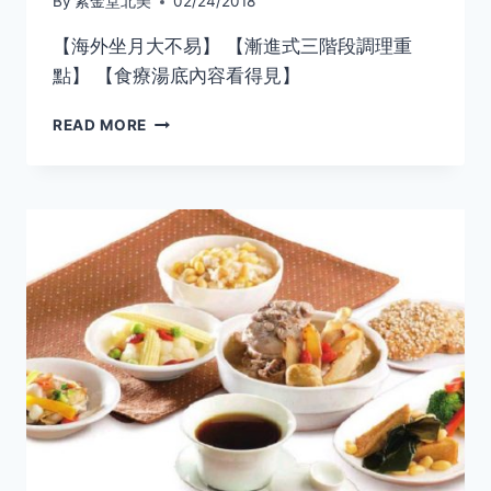
By
紫金堂北美
02/24/2018
【海外坐月大不易】 【漸進式三階段調理重
點】 【食療湯底內容看得見】
紫
READ MORE
金
堂
北
美
榮
登
【星
島
日
報】
2018.2.24
星
島
周
刊
1214